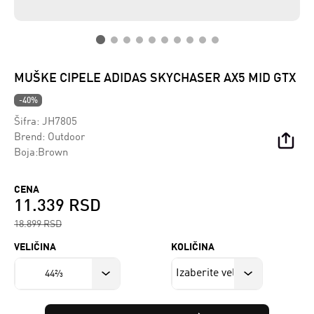
MUŠKE CIPELE ADIDAS SKYCHASER AX5 MID GTX
-40%
Šifra:
JH7805
Brend:
Outdoor
Boja:Brown
CENA
11.339 RSD
18.899 RSD
VELIČINA
KOLIČINA
44⅔