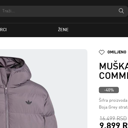
RCI
ŽENE
OMILJENO
MUŠKA
COMME
-40%
Šifra proizvoda
Boja:Grey strat
16.499 RSD
9.899 