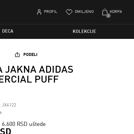
PROFIL
OMILJENO
KORPA
0
DECA
KOLEKCIJE
PODELI
 JAKNA ADIDAS
RCIAL PUFF
: JX4122
a
6.600 RSD uštede
RSD