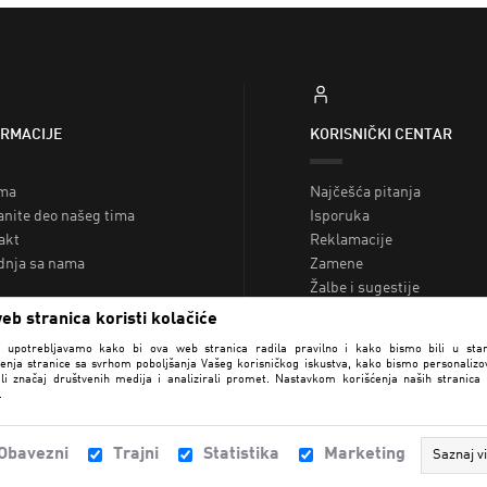
ORMACIJE
KORISNIČKI CENTAR
ma
Najčešća pitanja
anite deo našeg tima
Isporuka
akt
Reklamacije
dnja sa nama
Zamene
Žalbe i sugestije
NAĐI RADNJU
Reklamacije
eb stranica koristi kolačiće
Poklon kartice
e upotrebljavamo kako bi ova web stranica radila pravilno i kako bismo bili u sta
Loyalty
enja stranice sa svrhom poboljšanja Vašeg korisničkog iskustva, kako bismo personalizova
li značaj društvenih medija i analizirali promet. Nastavkom korišćenja naših stranica
.
Obavezni
Trajni
Statistika
Marketing
Saznaj v