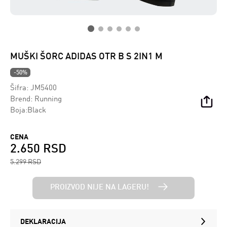
MUŠKI ŠORC ADIDAS OTR B S 2IN1 M
-50%
Šifra:
JM5400
Brend:
Running
Boja:Black
CENA
2.650 RSD
5.299 RSD
PROIZVOD NIJE NA LAGERU!
DEKLARACIJA