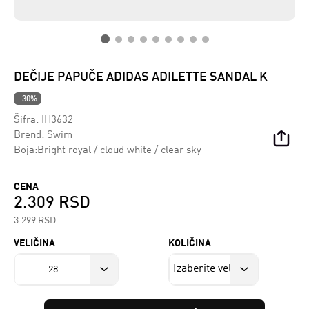
DEČIJE PAPUČE ADIDAS ADILETTE SANDAL K
-30%
Šifra:
IH3632
Brend:
Swim
Boja:Bright royal / cloud white / clear sky
CENA
2.309 RSD
3.299 RSD
VELIČINA
KOLIČINA
28