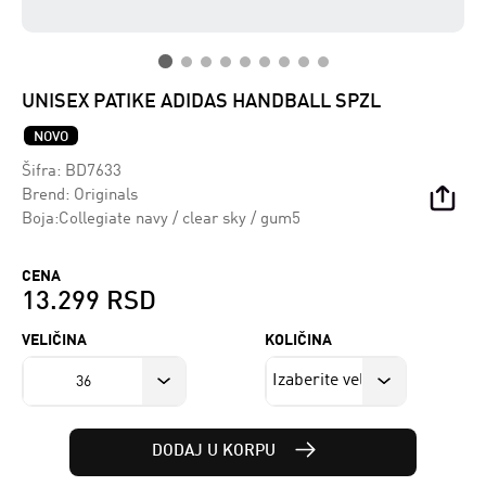
UNISEX PATIKE ADIDAS HANDBALL SPZL
NOVO
Šifra:
BD7633
Brend:
Originals
Boja:Collegiate navy / clear sky / gum5
CENA
13.299 RSD
VELIČINA
KOLIČINA
36
DODAJ U KORPU