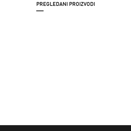
PREGLEDANI PROIZVODI
Unisex patike
adidas Handball
spzl
13.299 RSD