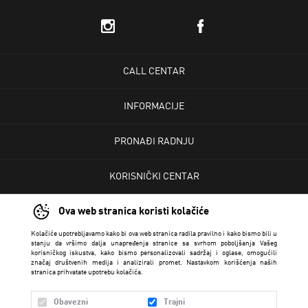
CALL CENTAR
INFORMACIJE
PRONAĐI RADNJU
KORISNIČKI CENTAR
Ova web stranica koristi kolačiće
USLOVI PRODAJE
Kolačiće upotrebljavamo kako bi ova web stranica radila pravilno i kako bismo bili u
stanju da vršimo dalja unapređenja stranice sa svrhom poboljšanja Vašeg
korisničkog iskustva, kako bismo personalizovali sadržaj i oglase, omogućili
značaj društvenih medija i analizirali promet. Nastavkom korišćenja naših
stranica prihvatate upotrebu kolačića.
Obavezni
Trajni