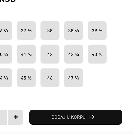
6 ⅔
37 ⅓
38
38 ⅔
39 ⅓
0 ⅔
41 ⅓
42
42 ⅔
43 ⅓
4 ⅔
45 ⅓
46
47 ⅓
DODAJ U KORPU