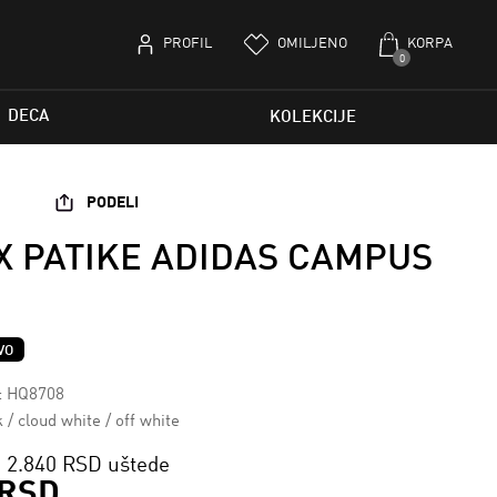
PROFIL
OMILJENO
KORPA
0
DECA
KOLEKCIJE
PODELI
X PATIKE ADIDAS CAMPUS
VO
a: HQ8708
 / cloud white / off white
2.840 RSD uštede
 RSD