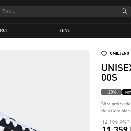
RCI
ŽENE
OMILJENO
UNISE
00S
-20%
NO
Šifra proizvod
Boja:Core black
14.199 RSD
11.359