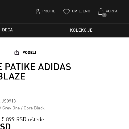
PROFIL
OMILJENO
KORPA
0
DECA
KOLEKCIJE
PODELI
 PATIKE ADIDAS
BLAZE
a: JS0913
/ Grey One / Core Black
5.899 RSD uštede
RSD