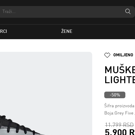
RCI
ŽENE
OMILJENO
MUŠKE
LIGHT
-50%
Šifra proizvod
Boja:Grey Five 
11.799 RSD
5.900 