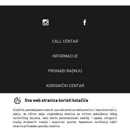
CALL CENTAR
INFORMACIJE
PRONAĐI RADNJU
KORISNIČKI CENTAR
Ova web stranica koristi kolačiće
USLOVI PRODAJE
Kolačiće upotrebljavamo kako bi ova web stranica radila pravilno i kako bismo bili u
stanju da vršimo dalja unapređenja stranice sa svrhom poboljšanja Vašeg
korisničkog iskustva, kako bismo personalizovali sadržaj i oglase, omogućili
značaj društvenih medija i analizirali promet. Nastavkom korišćenja naših
stranica prihvatate upotrebu kolačića.