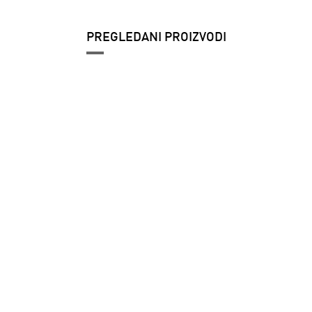
PREGLEDANI PROIZVODI
Muške patike
adidas Barreda
decode lux
6.359 RSD