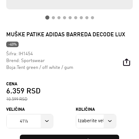
MUŠKE PATIKE ADIDAS BARREDA DECODE LUX
-40%
Šifra:
IH1454
Brend:
Sportswear
Boja:Tent green / off white / gum
CENA
6.359 RSD
10.599 RSD
VELIČINA
KOLIČINA
41⅓