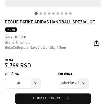
DEČIJE PATIKE ADIDAS HANDBALL SPEZIAL CF
NOVO
Šifra:
JQ6380
Brend:
Originals
Boja:Collegiate Navy / Clear Sky / Gum
CENA
7.799 RSD
VELIČINA
KOLIČINA
28
DODAJ U KORPU