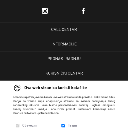
CALL CENTAR
INFORMACIJE
PRONAĐI RADNJU
KORISNIČKI CENTAR
Ova web stranica koristi kolačiće
USLOVI PRODAJE
Kolačiće upotrebljavamo kako bi ova web stranica radila pravilno i kako bismo bili u
stanju da vršimo dalja unapređenja stranice sa svrhom poboljšanja Vašeg
korisničkog iskustva, kako bismo personalizovali sadržaj i oglase, omogućili
značaj društvenih medija i analizirali promet. Nastavkom korišćenja naših
stranica prihvatate upotrebu kolačića.
Obavezni
Trajni