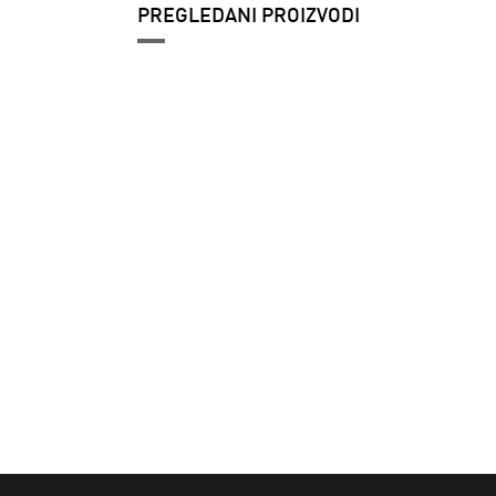
PREGLEDANI PROIZVODI
Dečije patike
adidas Handball
spezial cf
7.799 RSD