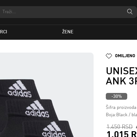
RCI
ŽENE
OMILJENO
UNISE
ANK 3
-30%
Šifra proizvod
Boja:Black / bl
1.450 RSD
1.015 