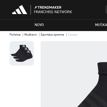
NOVO
MUŠKA
Početna
Muškarci
Sportska oprema
Čarape