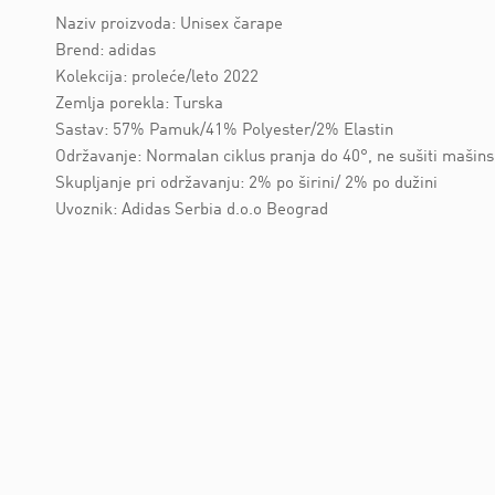
Naziv proizvoda: Unisex čarape
Brend: adidas
Kolekcija: proleće/leto 2022
Zemlja porekla: Turska
Sastav: 57% Pamuk/41% Polyester/2% Elastin
Održavanje: Normalan ciklus pranja do 40°, ne sušiti mašins
Skupljanje pri održavanju: 2% po širini/ 2% po dužini
Uvoznik: Adidas Serbia d.o.o Beograd