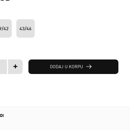
9/42
43/46
DODAJ U KORPU
DI