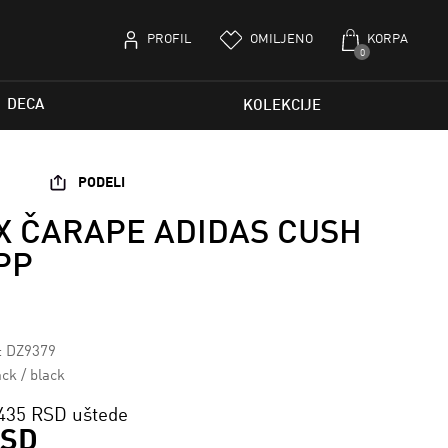
PROFIL
OMILJENO
KORPA
0
DECA
KOLEKCIJE
PODELI
X ČARAPE ADIDAS CUSH
PP
a: DZ9379
ack / black
435 RSD uštede
RSD