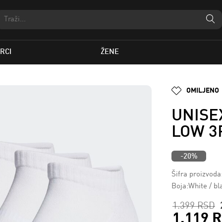
RCI
ŽENE
OMILJENO
UNISE
LOW 3
-20%
Šifra proizvod
Boja:White / bl
1.399 RSD
1.119 