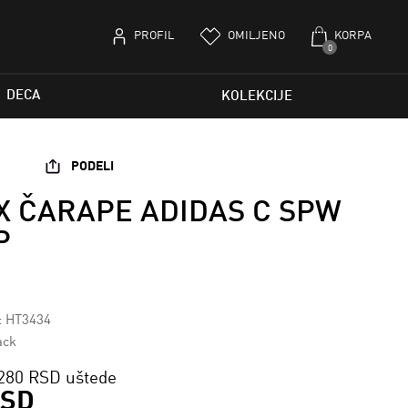
PROFIL
OMILJENO
KORPA
0
DECA
KOLEKCIJE
PODELI
X ČARAPE ADIDAS C SPW
P
a: HT3434
ack
280 RSD uštede
RSD