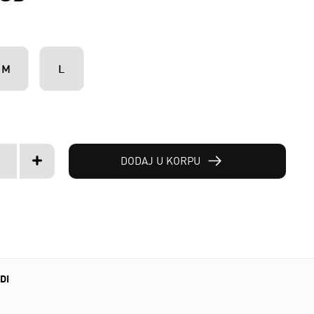
M
L
DODAJ U KORPU
DI