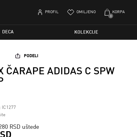
PROFIL
OMILJENO
KORPA
0
DECA
KOLEKCIJE
PODELI
X ČARAPE ADIDAS C SPW
P
: IC1277
ite
280 RSD uštede
RSD