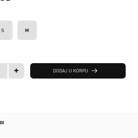
S
M
DODAJ U KORPU
DI