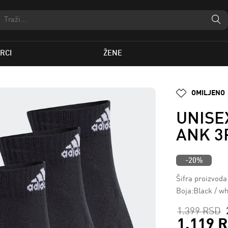
RCI
ŽENE
OMILJENO
UNISE
ANK 3
-20%
Šifra proizvoda
Boja:Black / wh
1.399 RSD
1.119 