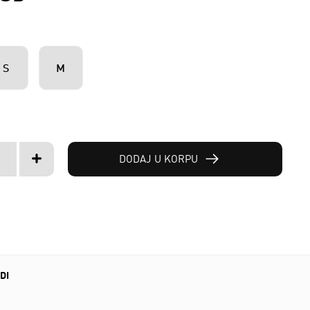
S
M
DODAJ U KORPU
DI