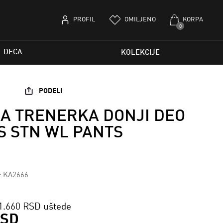
PROFIL
OMILJENO
KORPA
0
DECA
KOLEKCIJE
PODELI
A TRENERKA DONJI DEO
S STN WL PANTS
a: KA2666
1.660 RSD uštede
RSD