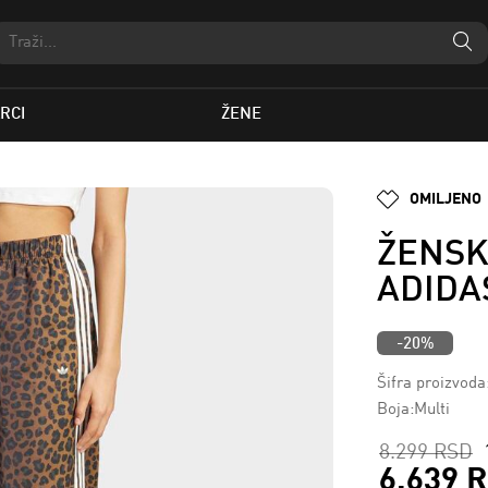
RCI
ŽENE
OMILJENO
ŽENSK
ADIDA
-20%
Šifra proizvod
Boja:Multi
8.299 RSD
6.639 