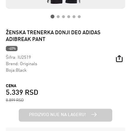
ŽENSKA TRENERKA DONJI DEO ADIDAS
ADIBREAK PANT
-40%
Šifra:
IU2519
Brend:
Originals
Boja:Black
CENA
5.339 RSD
8.899 RSD
PROIZVOD NIJE NA LAGERU!