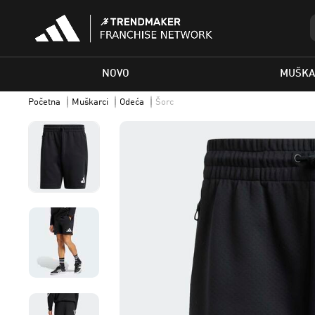
NOVO
MUŠKA
Početna
Muškarci
Odeća
Šorc