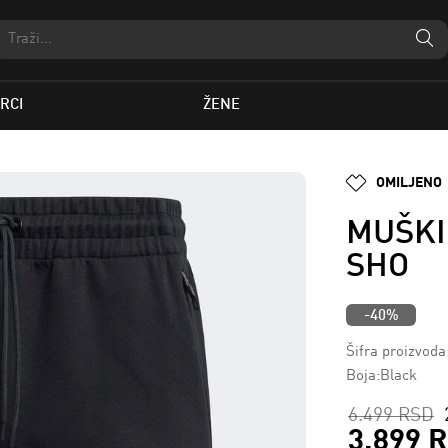
RCI
ŽENE
OMILJENO
MUŠKI
SHO
-40%
Šifra proizvod
Boja:Black
6.499 RSD
3.899 