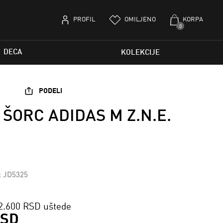
PROFIL
OMILJENO
KORPA
0
DECA
KOLEKCIJE
PODELI
 ŠORC ADIDAS M Z.N.E.
a: JD5325
2.600 RSD uštede
RSD