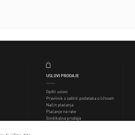
USLOVI PRODAJE
Opšti uslovi
Pravilnik o zaštiti podataka o ličnosti
Način plaćanja
Plaćanje na rate
Sindikalna prodaja