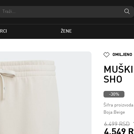
RCI
ŽENE
OMILJENO
MUŠKI
SHO
-30%
Šifra proizvoda
Boja:Beige
6.499 RSD
4.549 