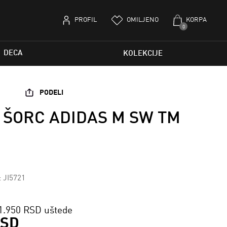
PROFIL
OMILJENO
KORPA
0
DECA
KOLEKCIJE
PODELI
 ŠORC ADIDAS M SW TM
: JI5721
1.950 RSD uštede
RSD