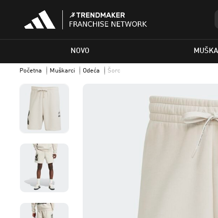
NOVO
MUŠKA
Početna
Muškarci
Odeća
Šorc