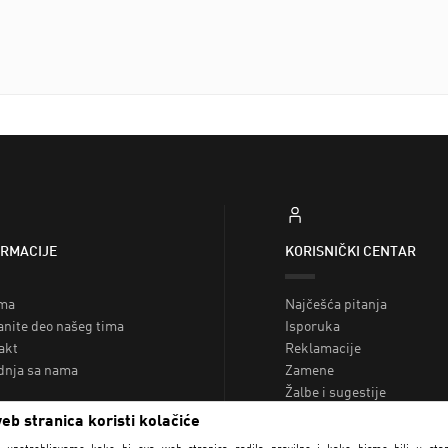
ORMACIJE
KORISNIČKI CENTAR
ma
Najčešća pitanja
anite deo našeg tima
Isporuka
akt
Reklamacije
dnja sa nama
Zamene
Žalbe i sugestije
NAĐI RADNJU
Reklamacije
eb stranica koristi kolačiće
Poklon kartice