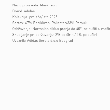
Naziv proizvoda: Muški šorc
Brend: adidas
Kolekcija: proleće/leto 2025
Sastav: 67% Reciklirani Poliester/33% Pamuk
Održavanje: Normalan ciklus pranja do 40°, ne sušiti u maši
Skupljanje pri održavanju: 2% po širini/ 2% po dužini
Uvoznik: Adidas Serbia d.o.o Beograd