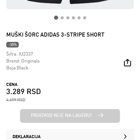
MUŠKI ŠORC ADIDAS 3-STRIPE SHORT
-30%
Šifra:
IU2337
Brend:
Originals
Boja:Black
CENA
3.289 RSD
4.699 RSD
PROIZVOD NIJE NA LAGERU!
DEKLARACIJA