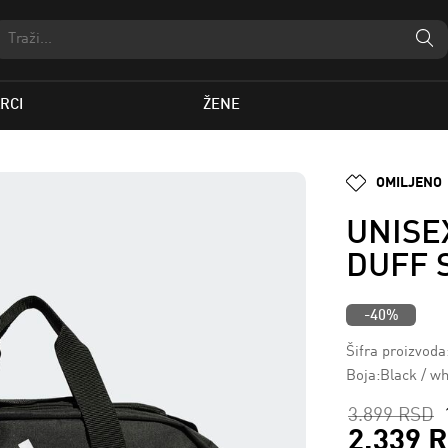
RCI
ŽENE
OMILJENO
UNISE
DUFF 
-40%
Šifra proizvod
Boja:Black / wh
3.899 RSD
2.339 