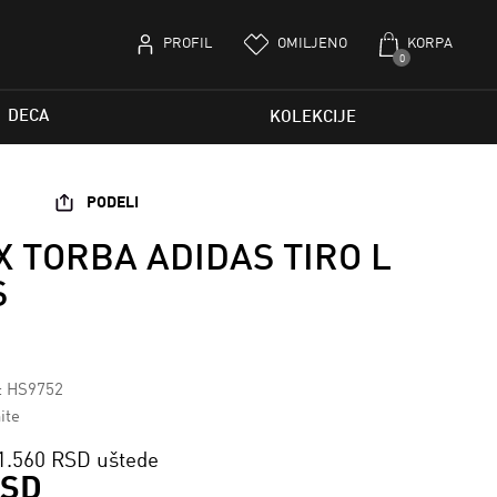
PROFIL
OMILJENO
KORPA
0
DECA
KOLEKCIJE
PODELI
X TORBA ADIDAS TIRO L
S
a: HS9752
ite
1.560 RSD uštede
RSD