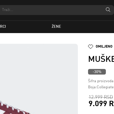
RCI
ŽENE
OMILJENO
MUŠKE
-30%
Šifra proizvod
Boja:Collegiate
12.999 RSD
9.099 