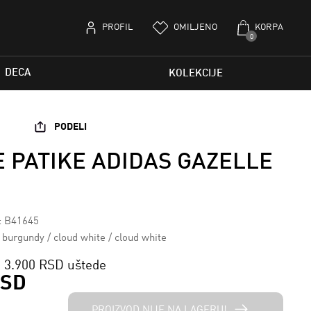
PROFIL
OMILJENO
KORPA
0
DECA
KOLEKCIJE
PODELI
 PATIKE ADIDAS GAZELLE
a: B41645
 burgundy / cloud white / cloud white
3.900 RSD uštede
RSD
PROIZVOD NIJE NA LAGERU!