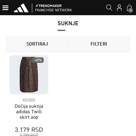
0
SUKNJE
SORTIRAJ
FILTERI
-40%
KD3202
Dečija suknja
adidas Twill
skirt aop
3.179 RSD
5.299 RSD