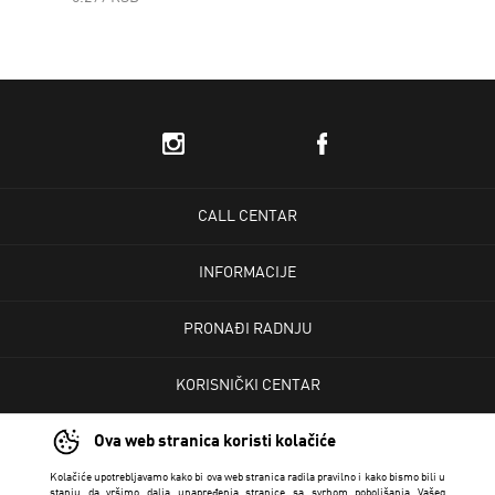
CALL CENTAR
INFORMACIJE
PRONAĐI RADNJU
KORISNIČKI CENTAR
Ova web stranica koristi kolačiće
USLOVI PRODAJE
Kolačiće upotrebljavamo kako bi ova web stranica radila pravilno i kako bismo bili u
stanju da vršimo dalja unapređenja stranice sa svrhom poboljšanja Vašeg