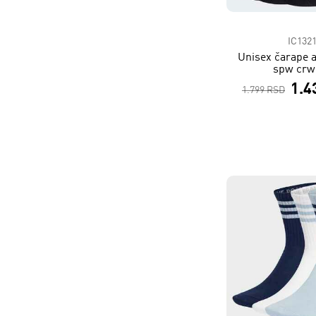
IC132
Unisex čarape a
spw crw
1.4
1.799 RSD