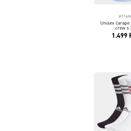
KT169
Unisex čarape 
crew s 
1.499