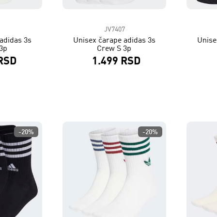
1
JV7407
adidas 3s
Unisex čarape adidas 3s
Unise
3p
Crew S 3p
 RSD
1.499 RSD
-20%
-20%