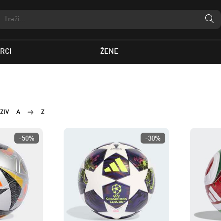
RCI
ŽENE
ZIV
A
Z
-50%
-30%