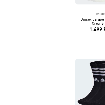
JV740
Unisex čarape 
Crew S 
1.499