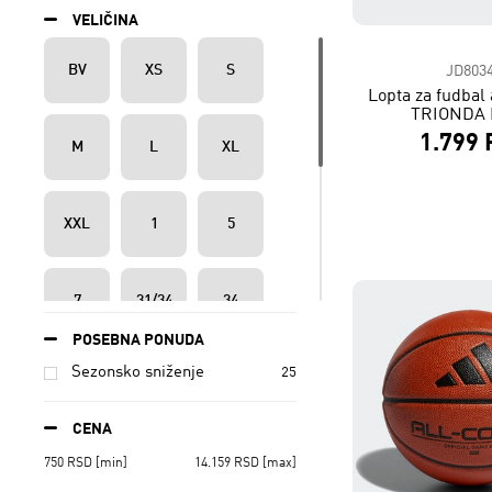
VELIČINA
BV
XS
S
JD803
Lopta za fudbal
TRIONDA 
1.799
M
L
XL
XXL
1
5
7
31/34
34
POSEBNA PONUDA
Sezonsko sniženje
25
35/38
38
39/42
CENA
42
43/46
46
750
RSD
[min]
14.159
RSD
[max]