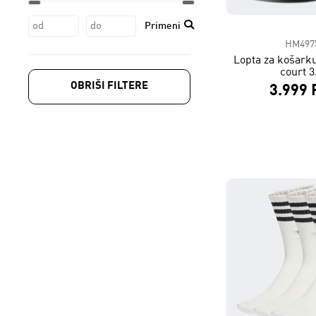
47/49
OSFM
OSFW
Primeni
HM497
Lopta za košarku
court 3
OBRIŠI FILTERE
3.999