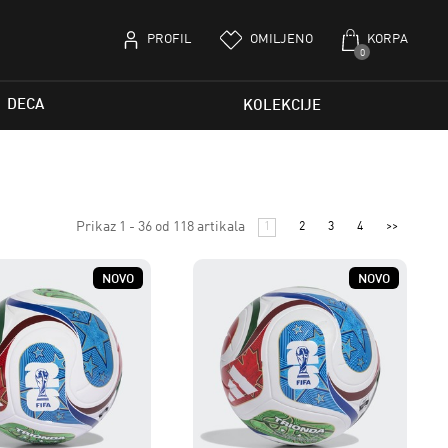
PROFIL
OMILJENO
KORPA
0
DECA
KOLEKCIJE
Prikaz 1 - 36 od 118 artikala
1
2
3
4
>>
NOVO
NOVO