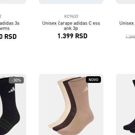
2
KC9633
adidas 3s
Unisex čarape adidas C ess
Unisex 
 wms
ank 3p
1.399 RSD
0 RSD
1.39
NOVO
-30%