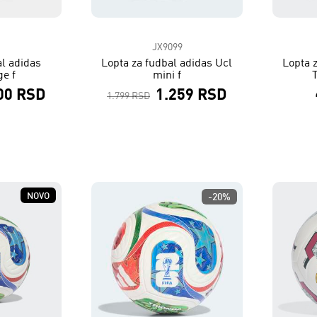
JX9099
al adidas
Lopta za fudbal adidas Ucl
Lopta 
ge f
mini f
00 RSD
1.259 RSD
1.799 RSD
NOVO
-20%