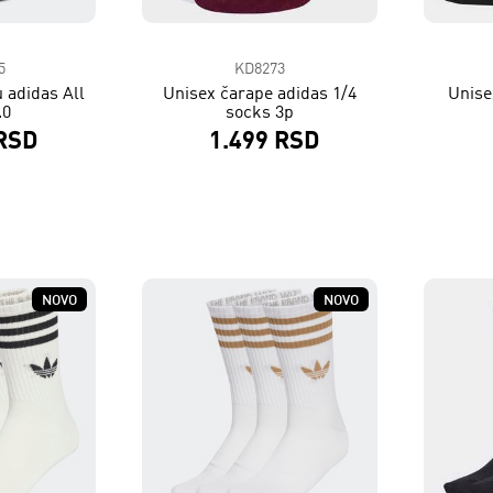
5
KD8273
 adidas All
Unisex čarape adidas 1/4
Unise
.0
socks 3p
 RSD
1.499 RSD
NOVO
NOVO