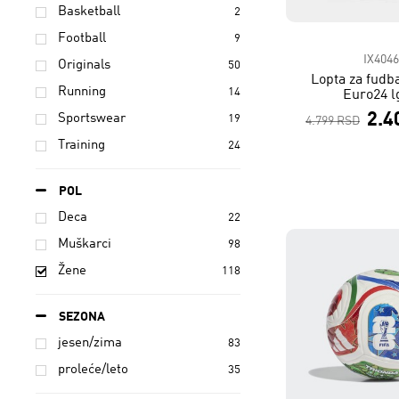
Basketball
2
Football
9
IX4046
Originals
50
Lopta za fudb
Running
14
Euro24 l
2.4
Sportswear
19
4.799 RSD
Training
24
POL
Deca
22
Muškarci
98
Žene
118
SEZONA
jesen/zima
83
proleće/leto
35