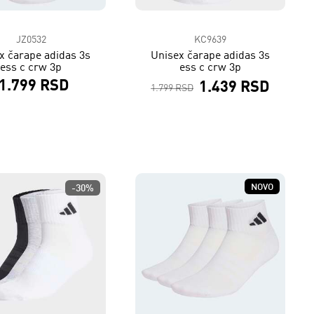
JZ0532
KC9639
x čarape adidas 3s
Unisex čarape adidas 3s
ess c crw 3p
ess c crw 3p
1.799 RSD
1.439 RSD
1.799 RSD
NOVO
-30%