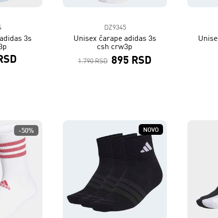
4
DZ9345
adidas 3s
Unisex čarape adidas 3s
Unise
3p
csh crw3p
 RSD
895 RSD
1.790 RSD
NOVO
-50%