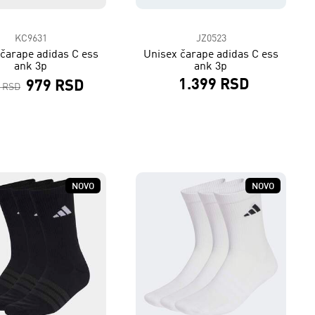
KC9631
JZ0523
čarape adidas C ess
Unisex čarape adidas C ess
ank 3p
ank 3p
1.399 RSD
979 RSD
9 RSD
NOVO
NOVO