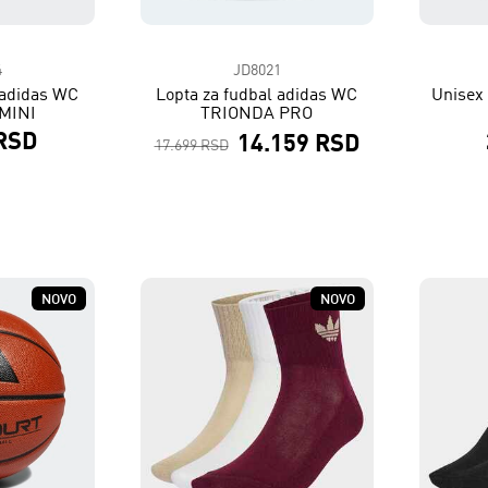
4
JD8021
 adidas WC
Lopta za fudbal adidas WC
Unisex 
MINI
TRIONDA PRO
 RSD
14.159 RSD
17.699 RSD
NOVO
NOVO