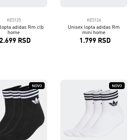
KE5125
KE5124
lopta adidas Rm clb
Unisex lopta adidas Rm
home
mini home
2.699 RSD
1.799 RSD
NOVO
NOVO