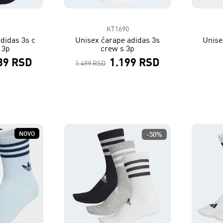
1
KT1690
didas 3s c
Unisex čarape adidas 3s
Unise
 3p
crew s 3p
39 RSD
1.199 RSD
1.499 RSD
NOVO
-50%