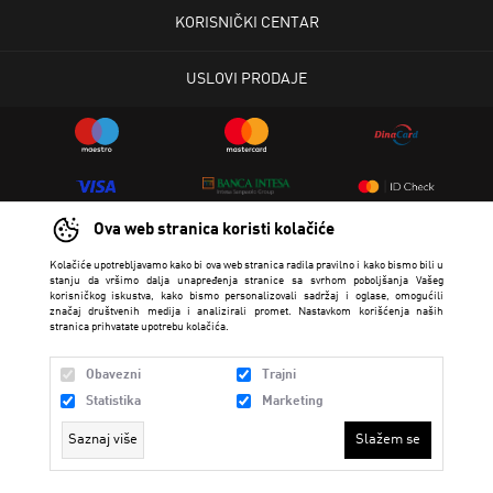
KORISNIČKI CENTAR
USLOVI PRODAJE
Ova web stranica koristi kolačiće
Kolačiće upotrebljavamo kako bi ova web stranica radila pravilno i kako bismo bili u
stanju da vršimo dalja unapređenja stranice sa svrhom poboljšanja Vašeg
korisničkog iskustva, kako bismo personalizovali sadržaj i oglase, omogućili
Trendmaker 2026 created by
Enetel Solutions
značaj društvenih medija i analizirali promet. Nastavkom korišćenja naših
stranica prihvatate upotrebu kolačića.
Obavezni
Trajni
Statistika
Marketing
Saznaj više
Slažem se