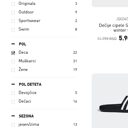
Originals
3
Outdoor
9
JQ034
Sportswear
2
Dečije cipele 
Swim
8
winter 
5.
11.799 RSD
POL
Deca
22
Muškarci
31
Žene
19
POL DETETA
Devojčice
5
Dečaci
16
SEZONA
jesen/zima
13