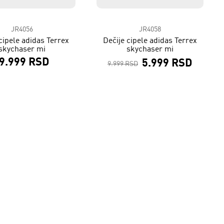
JR4056
JR4058
cipele adidas Terrex
Dečije cipele adidas Terrex
skychaser mi
skychaser mi
9.999 RSD
5.999 RSD
9.999 RSD