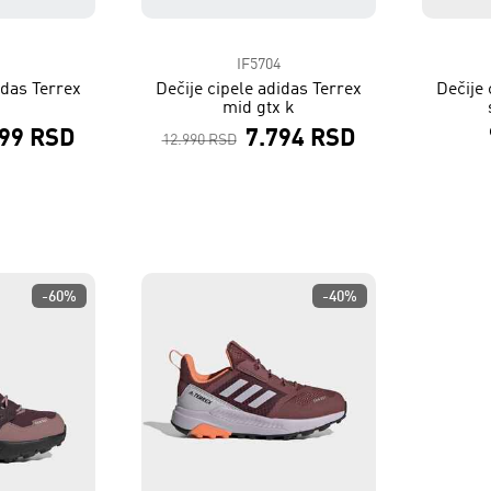
1
IF5704
idas Terrex
Dečije cipele adidas Terrex
Dečije 
mid gtx k
199 RSD
7.794 RSD
12.990 RSD
-60%
-40%