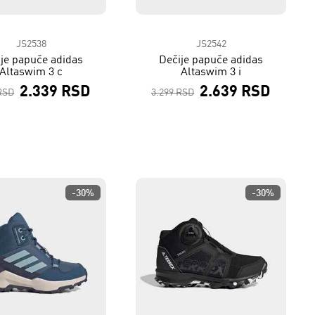
JS2538
JS2542
je papuče adidas
Dečije papuče adidas
Altaswim 3 c
Altaswim 3 i
2.339 RSD
2.639 RSD
RSD
3.299 RSD
-30%
-30%