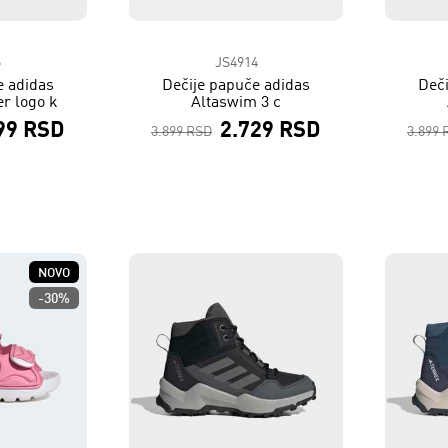
6
JS4914
e adidas
Dečije papuče adidas
Deči
er logo k
Altaswim 3 c
99 RSD
2.729 RSD
3.899 RSD
3.899 
NOVO
-30%