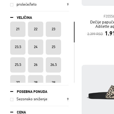
proleće/leto
9
F3555
VELIČINA
Dečije papuč
Adilette a
21
22
23
1.9
2.399 RSD
23.5
24
25
25.5
26
26.5
27
28
29
POSEBNA PONUDA
Sezonsko sniženje
9
30
30.5
31
CENA