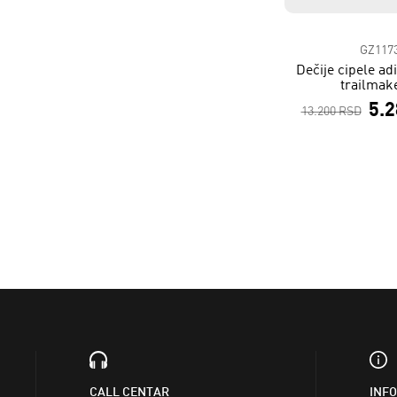
GZ117
Dečije cipele ad
trailmak
5.
13.200 RSD
CALL CENTAR
INF