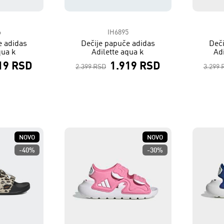
6
IH6895
e adidas
Dečije papuče adidas
Deči
qua k
Adilette aqua k
Adi
19 RSD
1.919 RSD
2.399 RSD
3.299 
NOVO
NOVO
-40%
-30%