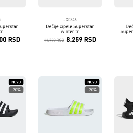
5
JQ0346
Superstar
Dečije cipele Superstar
Deč
tr
winter tr
Super
900 RSD
8.259 RSD
11.799 RSD
NOVO
NOVO
-20%
-20%