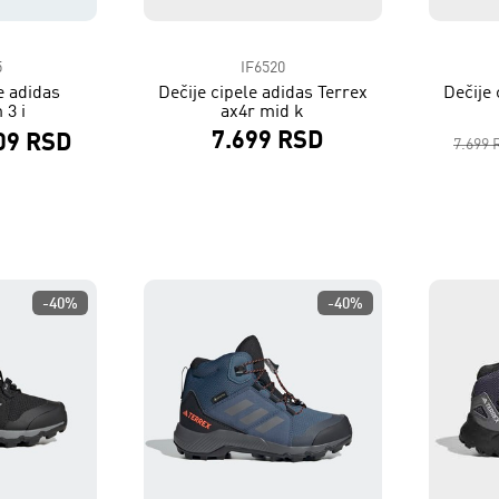
5
IF6520
e adidas
Dečije cipele adidas Terrex
Dečije 
 3 i
ax4r mid k
7.699 RSD
09 RSD
7.699 
-40%
-40%