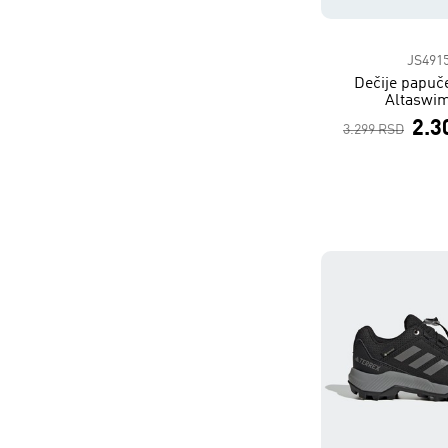
JS491
Dečije papuč
Altaswim
2.3
3.299 RSD