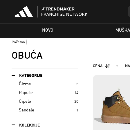
NOVO
MUŠKA
Početna
OBUĆA
CENA
NA
KATEGORIJE
Čizme
5
Papuče
14
Cipele
20
Sandale
1
KOLEKCIJE