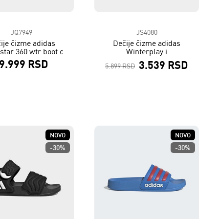
JQ7949
JS4080
ije čizme adidas
Dečije čizme adidas
star 360 wtr boot c
Winterplay i
9.999 RSD
3.539 RSD
5.899 RSD
NOVO
NOVO
-30%
-30%