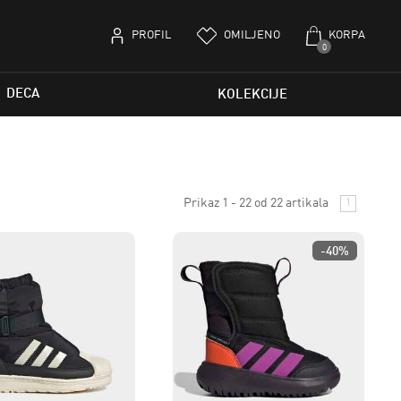
PROFIL
OMILJENO
KORPA
0
DECA
KOLEKCIJE
Prikaz 1 - 22 od 22 artikala
1
-40%