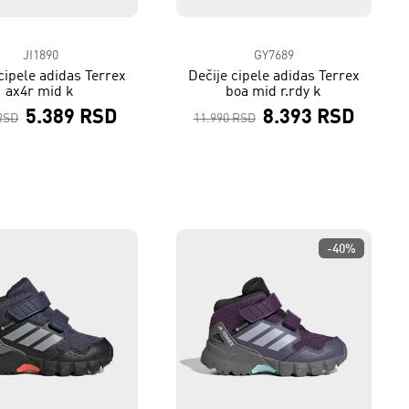
JI1890
GY7689
cipele adidas Terrex
Dečije cipele adidas Terrex
ax4r mid k
boa mid r.rdy k
5.389 RSD
8.393 RSD
RSD
11.990 RSD
-40%