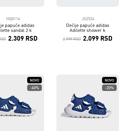
HQ0114
JS2524
je papuče adidas
Dečije papuče adidas
lette sandal 2 k
Adilette shower k
2.309 RSD
2.099 RSD
RSD
2.999 RSD
NOVO
NOVO
-40%
-20%