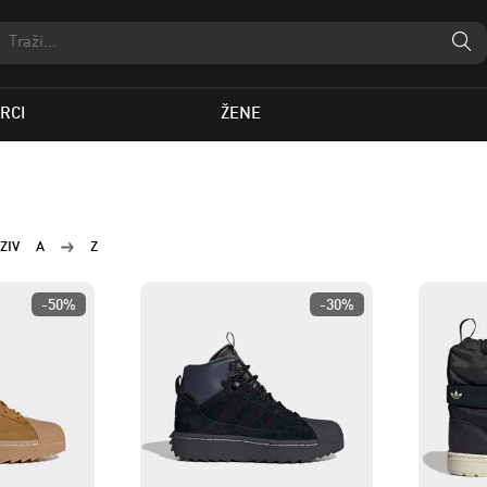
RCI
ŽENE
ZIV
A
Z
-50%
-30%