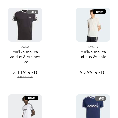
NOVO
-20%
IA4845
KV6674
Muška majica
Muška majica
adidas 3-stripes
adidas 3s polo
tee
3.119 RSD
9.399 RSD
3.899 RSD
NOVO
-30%