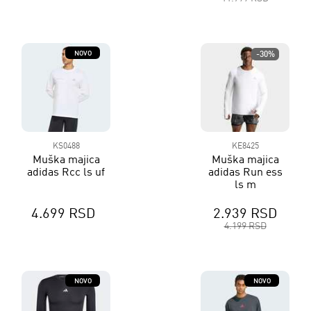
NOVO
-30%
KS0488
KE8425
Muška majica
Muška majica
adidas Rcc ls uf
adidas Run ess
ls m
4.699 RSD
2.939 RSD
4.199 RSD
NOVO
NOVO