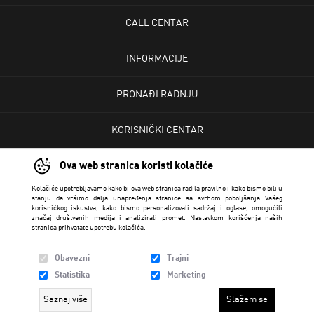
CALL CENTAR
INFORMACIJE
PRONAĐI RADNJU
KORISNIČKI CENTAR
Ova web stranica koristi kolačiće
USLOVI PRODAJE
Kolačiće upotrebljavamo kako bi ova web stranica radila pravilno i kako bismo bili u
stanju da vršimo dalja unapređenja stranice sa svrhom poboljšanja Vašeg
korisničkog iskustva, kako bismo personalizovali sadržaj i oglase, omogućili
značaj društvenih medija i analizirali promet. Nastavkom korišćenja naših
stranica prihvatate upotrebu kolačića.
Obavezni
Trajni
Statistika
Marketing
Saznaj više
Slažem se
Trendmaker 2026 created by
Enetel Solutions