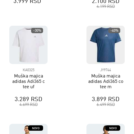
3.999 RSD
2.100 RSD
4.199 RSD
-30%
-40%
KA0325
JY9744
Muška majica
Muška majica
adidas Adi365 c
adidas Adi365 co
tee uf
tee m
3.289 RSD
3.899 RSD
4.699 RSD
6.499 RSD
NOVO
NOVO