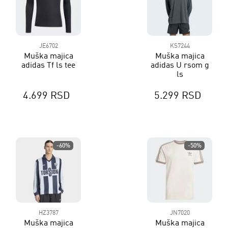
JE6702
KS7244
Muška majica
Muška majica
adidas Tf ls tee
adidas U rsom g
ls
4.699 RSD
5.299 RSD
-60%
-50%
HZ3787
JN7020
Muška majica
Muška majica