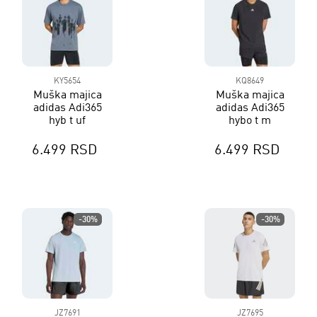
KY5654
KQ8649
Muška majica
Muška majica
adidas Adi365
adidas Adi365
hyb t uf
hybo t m
6.499 RSD
6.499 RSD
-30%
-30%
JZ7691
JZ7695