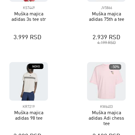
KS7449
JV5866
Muška majica
Muška majica
adidas 3s tee str
adidas 75th a tee
3.999 RSD
2.939 RSD
4.199 RSD
NOVO
-50%
KR7219
KW6403
Muška majica
Muška majica
adidas 98 tee
adidas Adi chess
tee