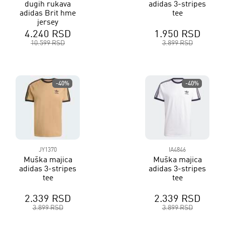
dugih rukava
adidas 3-stripes
adidas Brit hme
tee
jersey
4.240 RSD
1.950 RSD
10.599 RSD
3.899 RSD
-40%
-40%
JY1370
IA4846
Muška majica
Muška majica
adidas 3-stripes
adidas 3-stripes
tee
tee
2.339 RSD
2.339 RSD
3.899 RSD
3.899 RSD