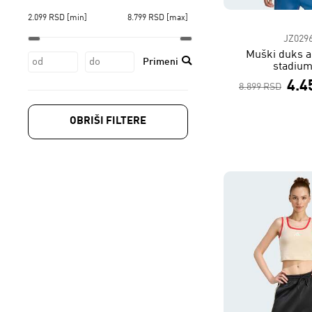
2.099
RSD
[min]
8.799
RSD
[max]
JZ029
Muški duks a
Primeni
stadium
4.4
8.899 RSD
OBRIŠI FILTERE