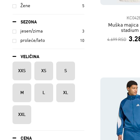
Žene
5
KC042
SEZONA
Muška majica 
stadium 
jesen/zima
3
3.2
4.699 RSD
proleće/leto
10
VELIČINA
XXS
XS
S
M
L
XL
XXL
CENA