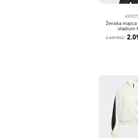
KE957
Ženska majica
stadium 
2.0
3.499 RSD