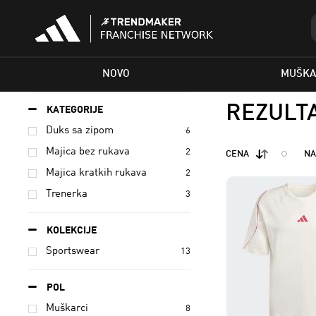
NOVO
MUŠKA
REZULTA
KATEGORIJE
Duks sa zipom
6
Majica bez rukava
2
CENA
NA
Majica kratkih rukava
2
Trenerka
3
KOLEKCIJE
Sportswear
13
POL
Muškarci
8