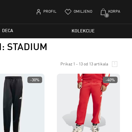
PROFIL
OMILJENO
KORPA
0
DECA
KOLEKCIJE
: STADIUM
Prikaz 1 - 13 od 13 artikala
1
-30%
-40%