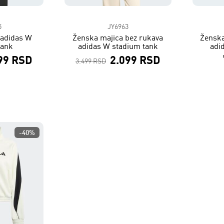
5
JY6963
 adidas W
Ženska majica bez rukava
Ženska
tank
adidas W stadium tank
adi
99 RSD
2.099 RSD
3.499 RSD
-40%