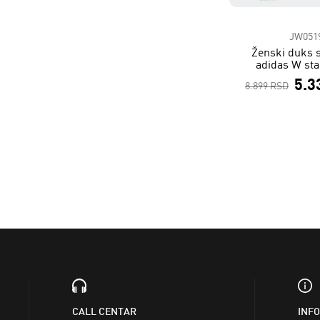
JW051
Ženski duks 
adidas W sta
5.3
8.899 RSD
CALL CENTAR
INF