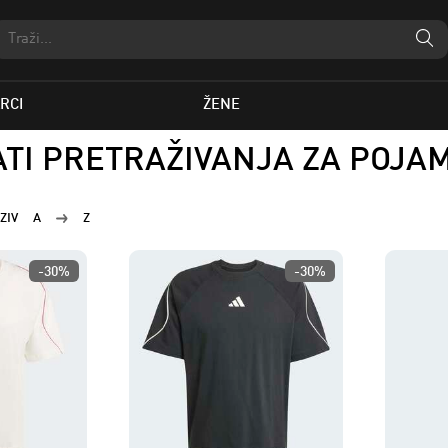
RCI
ŽENE
TI PRETRAŽIVANJA ZA POJAM
ZIV
A
Z
-30%
-30%