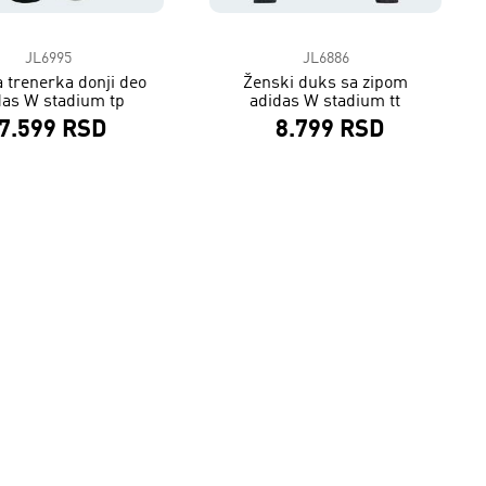
JL6995
JL6886
 trenerka donji deo
Ženski duks sa zipom
das W stadium tp
adidas W stadium tt
7.599 RSD
8.799 RSD