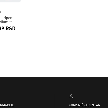
9
sa zipom
dium tt
39 RSD
ORMACIJE
KORISNIČKI CENTAR