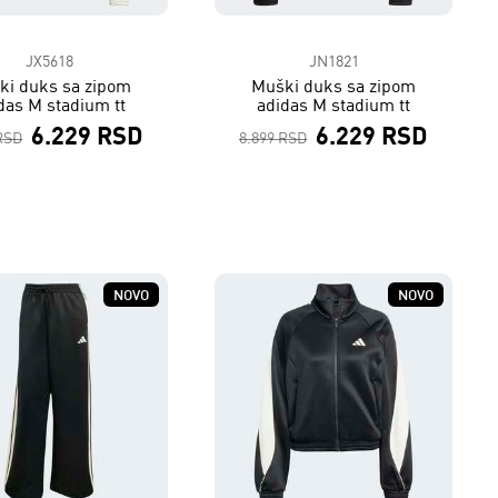
JX5618
JN1821
ki duks sa zipom
Muški duks sa zipom
das M stadium tt
adidas M stadium tt
6.229 RSD
6.229 RSD
RSD
8.899 RSD
NOVO
NOVO