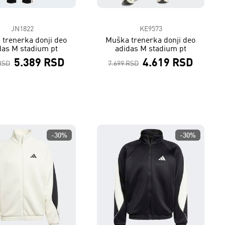
JN1822
KE9573
trenerka donji deo
Muška trenerka donji deo
das M stadium pt
adidas M stadium pt
5.389 RSD
4.619 RSD
RSD
7.699 RSD
-30%
-30%