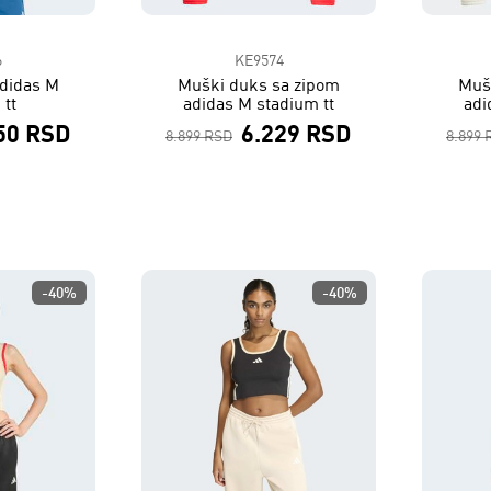
6
KE9574
didas M
Muški duks sa zipom
Muš
 tt
adidas M stadium tt
adi
50 RSD
6.229 RSD
8.899 RSD
8.899 
-40%
-40%