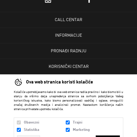
CALL CENTAR
INFORMACIJE
PRONAĐI RADNJU
KORISNIČKI CENTAR
Ova web stranica koristi kolačiće
USLOVI PRODAJE
Kolačiće upotrebljavamo kako bi ova web stranica radila pravilno i kako bismo bili u
stanju da vršimo dalja unapređenja stranice sa svrhom poboljšanja Vašeg
korisničkog iskustva, kako bismo personalizovali sadržaj i oglase, omogućili
značaj društvenih medija i analizirali promet. Nastavkom korišćenja naših
stranica prihvatate upotrebu kolačića.
Obavezni
Trajni
Statistika
Marketing