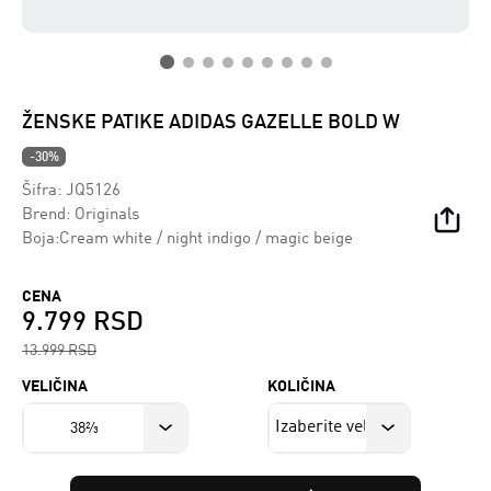
ŽENSKE PATIKE ADIDAS GAZELLE BOLD W
-30%
Šifra:
JQ5126
Brend:
Originals
Boja:Cream white / night indigo / magic beige
CENA
9.799 RSD
13.999 RSD
VELIČINA
KOLIČINA
38⅔