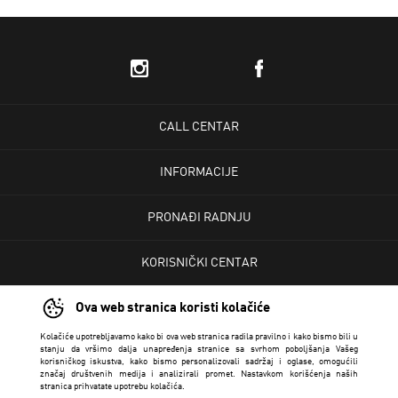
CALL CENTAR
INFORMACIJE
PRONAĐI RADNJU
KORISNIČKI CENTAR
Ova web stranica koristi kolačiće
USLOVI PRODAJE
Kolačiće upotrebljavamo kako bi ova web stranica radila pravilno i kako bismo bili u
stanju da vršimo dalja unapređenja stranice sa svrhom poboljšanja Vašeg
korisničkog iskustva, kako bismo personalizovali sadržaj i oglase, omogućili
značaj društvenih medija i analizirali promet. Nastavkom korišćenja naših
stranica prihvatate upotrebu kolačića.