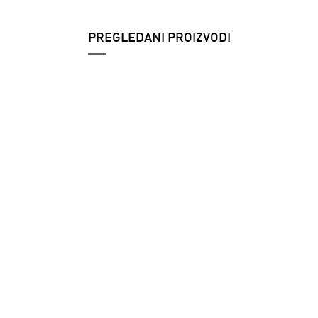
PREGLEDANI PROIZVODI
Ženske patike
adidas Gazelle
bold w
9.799 RSD