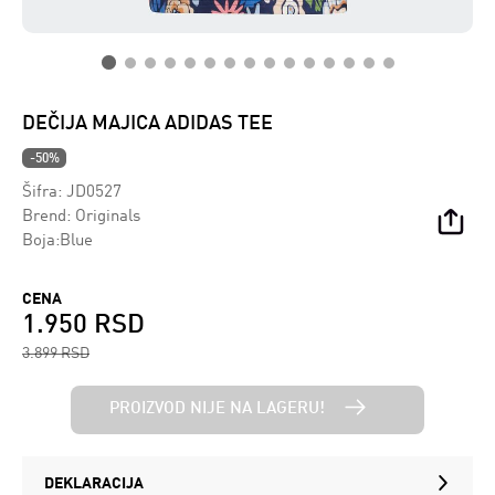
DEČIJA MAJICA ADIDAS TEE
-50%
Šifra:
JD0527
Brend:
Originals
Boja:Blue
CENA
1.950 RSD
3.899 RSD
PROIZVOD NIJE NA LAGERU!
DEKLARACIJA