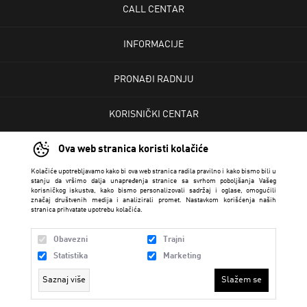
CALL CENTAR
INFORMACIJE
PRONAĐI RADNJU
KORISNIČKI CENTAR
Ova web stranica koristi kolačiće
USLOVI PRODAJE
Kolačiće upotrebljavamo kako bi ova web stranica radila pravilno i kako bismo bili u
stanju da vršimo dalja unapređenja stranice sa svrhom poboljšanja Vašeg
korisničkog iskustva, kako bismo personalizovali sadržaj i oglase, omogućili
značaj društvenih medija i analizirali promet. Nastavkom korišćenja naših
stranica prihvatate upotrebu kolačića.
Obavezni
Trajni
Statistika
Marketing
Saznaj više
Slažem se
Trendmaker 2026 created by
Enetel Solutions