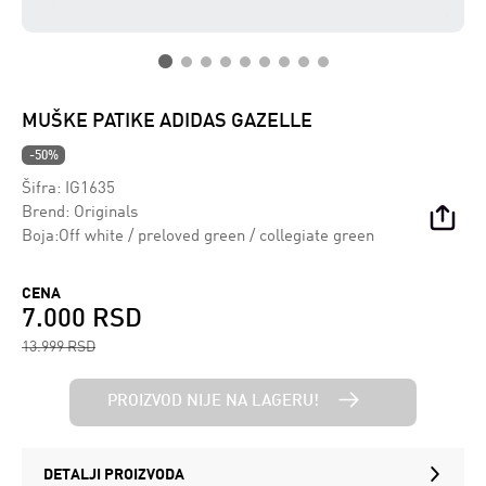
MUŠKE PATIKE ADIDAS GAZELLE
-50%
Šifra:
IG1635
Brend:
Originals
Boja:Off white / preloved green / collegiate green
CENA
7.000 RSD
13.999 RSD
PROIZVOD NIJE NA LAGERU!
DETALJI PROIZVODA