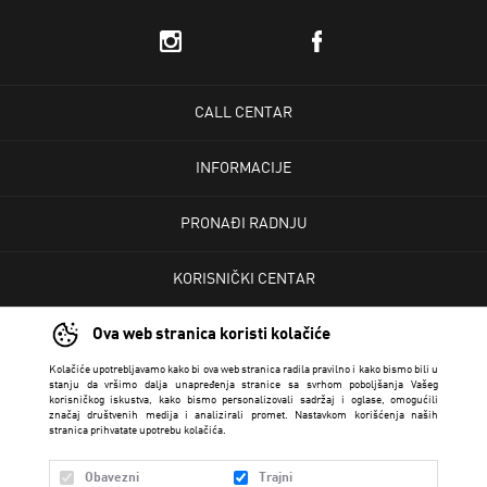
CALL CENTAR
INFORMACIJE
PRONAĐI RADNJU
KORISNIČKI CENTAR
Ova web stranica koristi kolačiće
USLOVI PRODAJE
Kolačiće upotrebljavamo kako bi ova web stranica radila pravilno i kako bismo bili u
stanju da vršimo dalja unapređenja stranice sa svrhom poboljšanja Vašeg
korisničkog iskustva, kako bismo personalizovali sadržaj i oglase, omogućili
značaj društvenih medija i analizirali promet. Nastavkom korišćenja naših
stranica prihvatate upotrebu kolačića.
Obavezni
Trajni