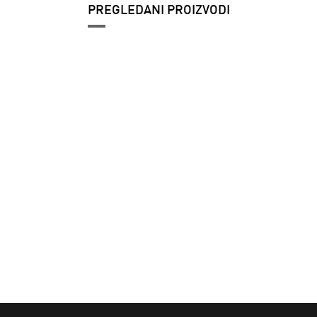
PREGLEDANI PROIZVODI
Ženske patike
adidas Handball
spezial w
13.299 RSD