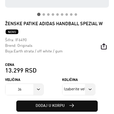
ŽENSKE PATIKE ADIDAS HANDBALL SPEZIAL W
NOVO
Šifra:
IF6490
Brend:
Originals
Boja:Earth strata / off white / gum
CENA
13.299 RSD
VELIČINA
KOLIČINA
36
DODAJ U KORPU