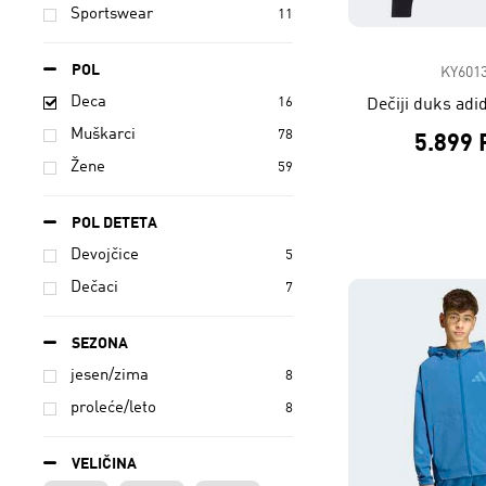
Sportswear
11
POL
KY601
Deca
16
Dečiji duks adi
Muškarci
78
5.899
Žene
59
POL DETETA
Devojčice
5
Dečaci
7
SEZONA
jesen/zima
8
proleće/leto
8
VELIČINA