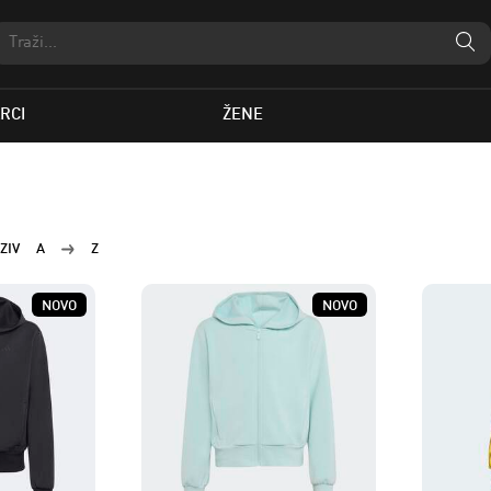
RCI
ŽENE
ZIV
A
Z
NOVO
NOVO