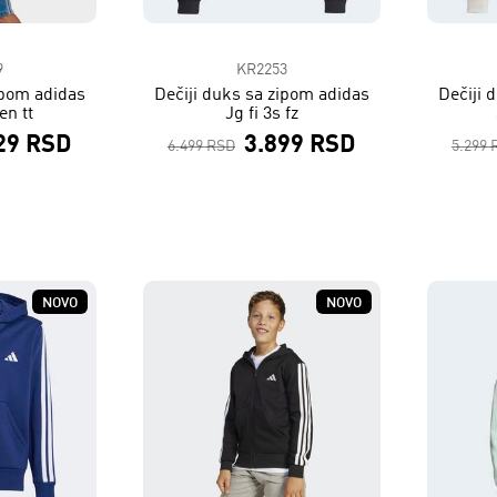
9
KR2253
ipom adidas
Dečiji duks sa zipom adidas
Dečiji 
en tt
Jg fi 3s fz
29 RSD
3.899 RSD
6.499 RSD
5.299 
NOVO
NOVO