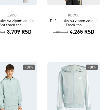
KE2855
KD5938
duks sa zipom adidas
Dečiji duks sa zipom adidas
Sst track top
Track top
3.709 RSD
4.265 RSD
RSD
7.109 RSD
-30%
-30%