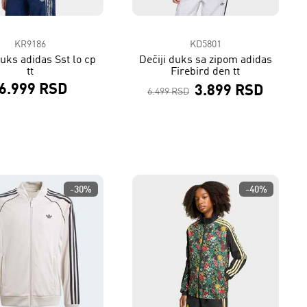
KR9186
KD5801
duks adidas Sst lo cp
Dečiji duks sa zipom adidas
tt
Firebird den tt
6.999 RSD
3.899 RSD
6.499 RSD
-30%
-40%