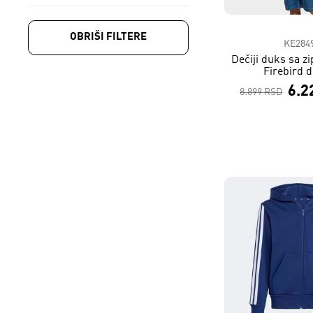
OBRIŠI FILTERE
KE284
Dečiji duks sa z
Firebird d
6.2
8.899 RSD