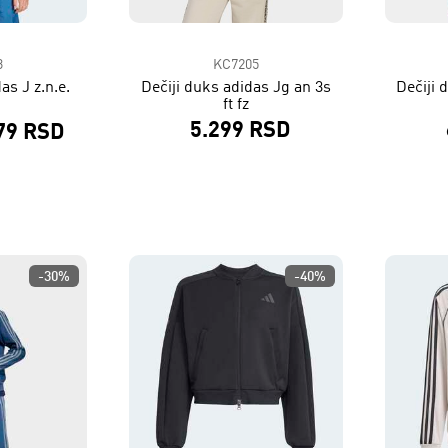
3
KC7205
as J z.n.e.
Dečiji duks adidas Jg an 3s
Dečiji 
ft fz
5.299 RSD
79 RSD
-30%
-40%