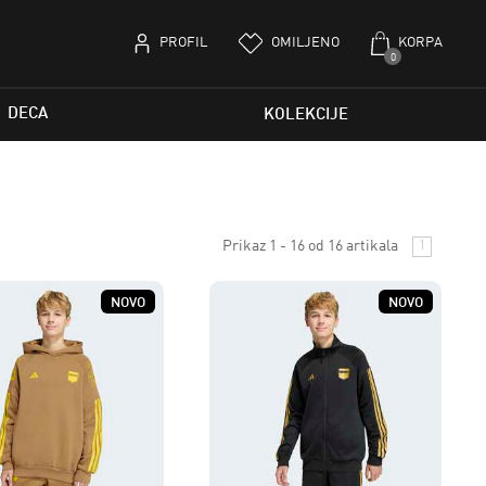
PROFIL
OMILJENO
KORPA
0
DECA
KOLEKCIJE
Prikaz 1 - 16 od 16 artikala
1
NOVO
NOVO