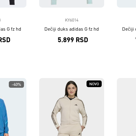
3
KY6014
das G fz hd
Dečiji duks adidas G fz hd
Dečiji
 RSD
5.899 RSD
NOVO
-40%