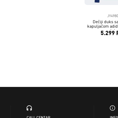
JY498
Dečiji duks s
kapuljačom adida
hd
5.299
CALL CENTAR
INF