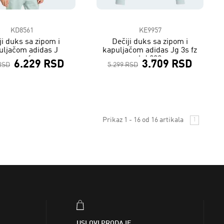
KD8561
KE9957
ji duks sa zipom i
Dečiji duks sa zipom i
uljačom adidas J
kapuljačom adidas Jg 3s fz
z.n.e.fz
hd 280
6.229 RSD
3.709 RSD
RSD
5.299 RSD
Prikaz 1 - 16 od 16 artikala
1
USLOVI PRODAJE