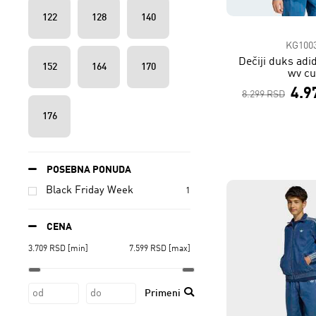
122
128
140
KG100
Dečiji duks adid
152
164
170
wv cu
4.9
8.299 RSD
176
POSEBNA PONUDA
Black Friday Week
1
CENA
3.709
RSD
[min]
7.599
RSD
[max]
Primeni