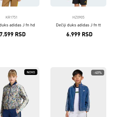
KR1751
HZ0905
 duks adidas J fn hd
Dečiji duks adidas J fn tt
7.599 RSD
6.999 RSD
NOVO
-40%