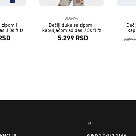
0
JD6494
a zipom i
Dečiji duks sa zipom i
Deči
s J 3s fl fz
kapuljačom adidas J 3s fl fz
kap
hd
 RSD
5.299 RSD
8.899 
ORMACIJE
KORISNIČKI CENTAR